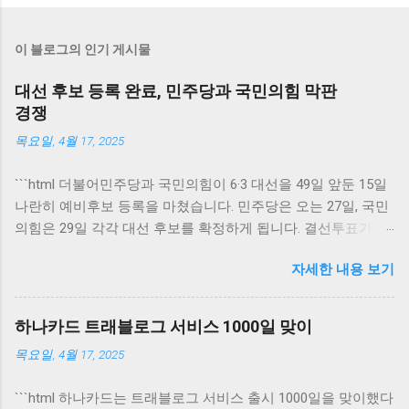
이 블로그의 인기 게시물
대선 후보 등록 완료, 민주당과 국민의힘 막판
경쟁
목요일, 4월 17, 2025
```html 더불어민주당과 국민의힘이 6·3 대선을 49일 앞둔 15일
나란히 예비후보 등록을 마쳤습니다. 민주당은 오는 27일, 국민
의힘은 29일 각각 대선 후보를 확정하게 됩니다. 결선투표가 없
다면 이로써 각 당의 대선 경쟁이 본격적으로 시작될 전망입니
자세한 내용 보기
다. 대선 후보 등록 완료 2023년 6·3 대선을 앞두고 더불어민주
당과 국민의힘이 예비후보 등록을 완료했습니다. 각 당의 후보
들은 당 내에서의 경선을 통해 대선 후보로 낙점될 예정입니다.
하나카드 트래블로그 서비스 1000일 맞이
이번 대선은 국민의 참여가 더욱 중요해지고 있는 시점에서 진
목요일, 4월 17, 2025
행되며, 예비후보로 등록한 인물들은 유권자들의 관심을 한 몸
에 받게 됩니다. 민주당과 국민의힘은 각각의 전략과 이슈를 통
```html 하나카드는 트래블로그 서비스 출시 1000일을 맞이했다
해 유권자들의 마음을 사로잡기 위해 경쟁할 것입니다. 후보 등