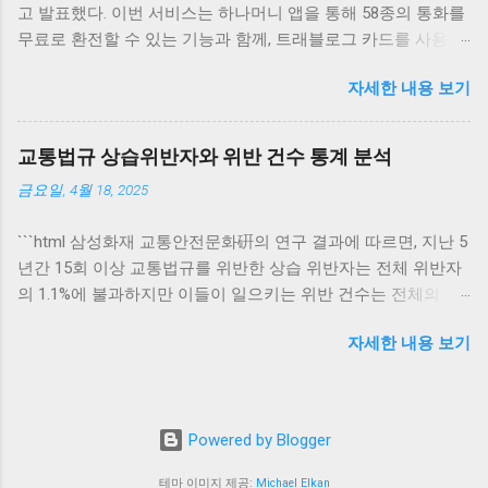
고 발표했다. 이번 서비스는 하나머니 앱을 통해 58종의 통화를
록이 완료되면서 이들은 본격적으로 선거 캠페인에 돌입하게
무료로 환전할 수 있는 기능과 함께, 트래블로그 카드를 사용하
됩니다. 이 과정에서 대선 후보들은 정책 및 이슈, 리더십에 대
면 수수료 없이 전 세계 어디서나 사용할 수 있는 장점을 제공한
한 논쟁뿐만 아니라, 서로의 강점을 부각시키려는 노력을 기울
자세한 내용 보기
다. 이러한 혁신적인 서비스는 외환 거래의 편리함과 비용 절감
일 것입니다. 특히, 이번 대선에서는 양당 간의 정책 비교와 유
을 원하는 많은 사용자들에게 큰 인기를 끌고 있다. 하나카드의
권자들의 선택이 매우 중요한 변수가 될 것입니다. 예비후보 등
트래블로그 서비스 소개 하나카드는 고객의 니즈를 반영하여
록이 끝났으니, 앞으로 국민들이 어떤 후보를 선택할지에 대한
교통법규 상습위반자와 위반 건수 통계 분석
트래블로그 서비스를 선보였습니다. 이 서비스는 사용자들이
관심이 높아질 것이며, 각 당은 실질적인 캠페인을 통해 자사의
금요일, 4월 18, 2025
간편하게 외화를 관리할 수 있도록 설계되었습니다. 하나머니
비전과 정책을 전달하는 데 집중해야 할 것입니다. 민주당과 국
앱은 58종의 통화를 지원하여, 다양한 국가에 여행이나 사업을
민의힘 막판 경쟁 양당의 후보 등록이 완료됨에 따라 민주당과
```html 삼성화재 교통안전문화硏의 연구 결과에 따르면, 지난 5
목적으로 가는 고객들에게 최적의 환전 솔루션을 제공합니다.
국민의힘의 막판 경쟁이 시작되었습니다. 이제 후보 선정은 물
년간 15회 이상 교통법규를 위반한 상습 위반자는 전체 위반자
특히, 트래블로그 카드는 사용자에게 수수료 없는 거래의 장점
론, 그 후보가 어떤 정책을 선보일 것인지에 대한 여론의 관심도
의 1.1%에 불과하지만 이들이 일으키는 위반 건수는 전체의
을 제공함으로써, 해외에서의 소비를 더욱 부담 없이 할 수 있게
증대되고 있습니다. 현재 주요 후보들은 각자의 장점을 내세우
11%에 이른다고 한다. 이는 교통 법규 상습 위반자들이 교통사
합니다. 이러한 서비스는 기존의 클래식한 외환 서비스와 달리,
며 유권자들과의 접점을 넓히기 위한 노력을 기울이고 있습니
자세한 내용 보기
고 및 법규 위반 문제에 상당한 영향을 미친다는 것을 시사한다.
현대적인 감각을 반영하여 사용자의 편리함을 극대화했습니다.
다. 민주당은 그동안의 정부 성과를 부각시키며, 국민의힘은 대
이러한 통계는 교통 안전 정책 및 법규 개선의 필요성을 제기하
하나카드는 이를 통해 고객 불만을 최소화하고, 더 나아가 만족
안적인 정책을 제시하여 진일보한 선택을 제안할 것입니다. 이
며, 앞으로의 대책 수립에 중요한 기초 자료가 될 것으로 보인
도를 극대화하는 방향으로 서비스를 발전시키고 있습니다. 트
과정에서 각당의 주요 당원과 지지자들의 의견이 반영되어야
다. 교통법규 상습위반자의 현황 최근 5년간의 교통법규 위반
래블로그 서비스는 국내 뿐만 아니라 해외에서도 사용자에게
하며, 후보들은 이를 적극적으로 경청하고 반영해야 합니다. 대
Powered by Blogger
통계를 분석해보면, 전체 위반자의 1.1%에 해당하는 약 16만명
실질적인 이점을 제공합니다. 해외 여행 중 실시간으로 환전할
선 경선이 남은 49일 동안 어떤 변화가 있을지를...
이 15회 이상 교통법규를 위반한 것으로 나타났다. 이러한 수치
수 있는 기회를 제공하며, 현지에서 유용한 다양한 혜택도 함께
테마 이미지 제공:
Michael Elkan