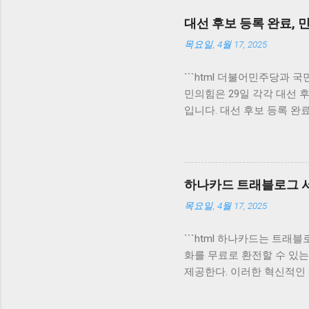
대선 후보 등록 완료,
목요일, 4월 17, 2025
```html 더불어민주당과 
민의힘은 29일 각각 대선 
입니다. 대선 후보 등록 완
후보들은 당 내에서의 경선
에서 진행되며, 예비후보로
이슈를 통해 유권자들의 마
돌입하게 됩니다. 이 과정에
하나카드 트래블로그 서
력을 기울일 것입니다. 특히
목요일, 4월 17, 2025
예비후보 등록이 끝났으니,
을 통해 자사의 비전과 정책
```html 하나카드는 트래
에 따라 민주당과 국민의힘의
화를 무료로 환전할 수 있는
대한 여론의 관심도 증대되
제공한다. 이러한 혁신적인 
력을 기울이고 있습니다. 
나카드의 트래블로그 서비스
을 제안할 것입니다. 이 
용자들이 간편하게 외화를 